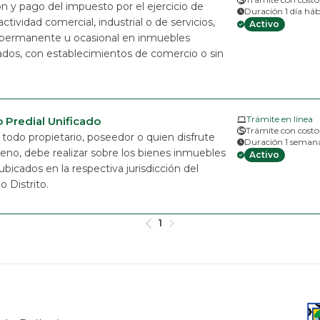
n y pago del impuesto por el ejercicio de
Duración 1 día háb
actividad comercial, industrial o de servicios,
Activo
permanente u ocasional en inmuebles
dos, con establecimientos de comercio o sin
Trámite en línea
 Predial Unificado
Trámite con costo
todo propietario, poseedor o quien disfrute
Duración 1 semana
jeno, debe realizar sobre los bienes inmuebles
Activo
ubicados en la respectiva jurisdicción del
o Distrito.
1