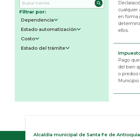
Declaració
cualquier 
Filtrar por:
en forma 
Dependencia
determina
Estado automatización
Todos
2
ellos.
Costo
En línea
Secretaría de Hacienda
2
Estado del trámite
Requieren Pago
Parcialmente en línea
Impuesto
Activos
No requieren Pago
Pago que 
Presencial
del bien a
Inactivos
Sin especificar
o predios 
Municipio 
Alcaldía municipal de Santa Fe de Antioquia