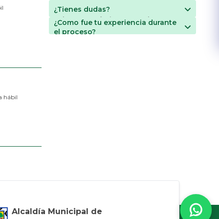
il
¿Tienes dudas?
Sobre este trámite o consulta
¿Como fue tu experiencia durante
Enviar correo
el proceso?
(+57) 608 645 1867
FÁCIL
DIFÍCIL
Envia tus comentarios
 hábil
Alcaldía Municipal de